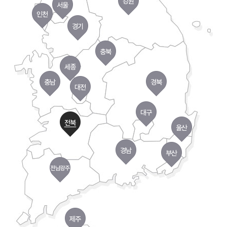
강원
서울
인천
경기
충북
세종
충남
경북
대전
대구
전북
울산
경남
부산
전남광주
제주