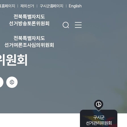
표홈페이지
재외선거
구시군홈페이지
English
전북특별자치도
검색창 열기
전체 메뉴 열기
선거방송토론위원회
전북특별자치도
선거여론조사심의위원회
위원회
인쇄하기
바로가기 목록 열기
구시군
선거관리위원회