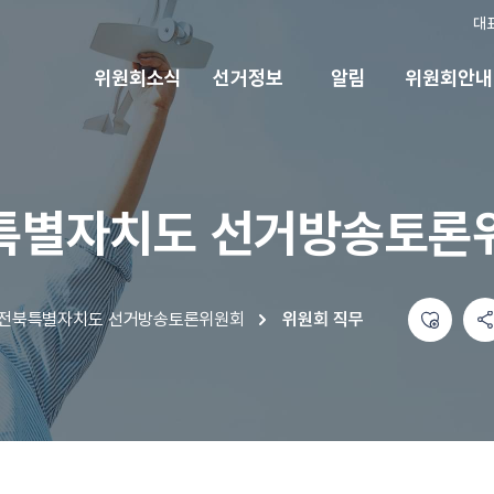
대
위원회소식
선거정보
알림
위원회안내
특별자치도 선거방송토론
좋아요
공유하기 메뉴
열기
전북특별자치도 선거방송토론위원회
위원회 직무