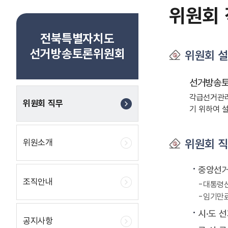
위원회
전북특별자치도
선거방송토론위원회
위원회 
선거방송
각급선거관리
위원회 직무
기 위하여 
위원회 
위원소개
중앙선
조직안내
대통령선
임기만료
시·도 
공지사항