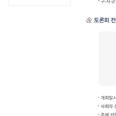
구·시·
토론회 
개최일시
사회자 
주제 선