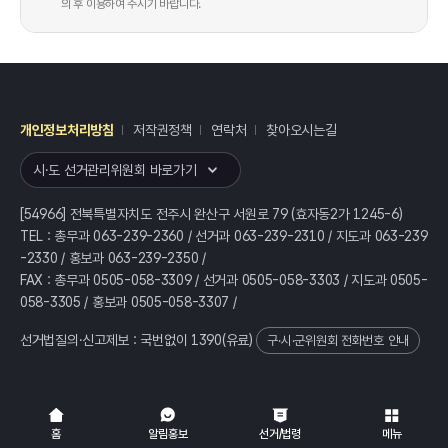
의 후 이용하여 주시기 바랍니다.
개인정보처리방침
저작권정책
연락처
찾아오시는길
레이어
열기
시·도 선거관리위원회 바로가기
[54966] 전북특별자치도 전주시 완산구 서원로 79 (효자동2가 1245-6)
TEL : 총무과 063-239-2360 / 선거과 063-239-2310 / 지도과 063-239
-2330 / 홍보과 063-239-2350 /
FAX : 총무과 0505-058-3309 / 선거과 0505-058-3303 / 지도과 0505-
058-3305 / 홍보과 0505-058-3307 /
선거법질의·신고제보 : 국번없이
1390
(유료)
구·시·군위원회 전화번호 안내
전체
열기/접기
홈
알림홍보
선거/법령
메뉴