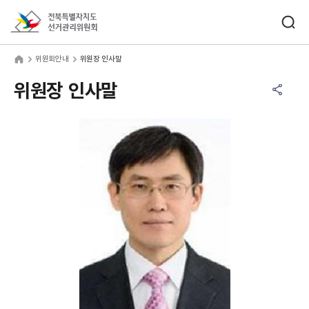
바로가기 메뉴
검색창 열기
전북특별자치도선거관리위원회
원회안내
home
위원회안내
위원장 인사말
공유하기 메뉴
열기
위원장 인사말