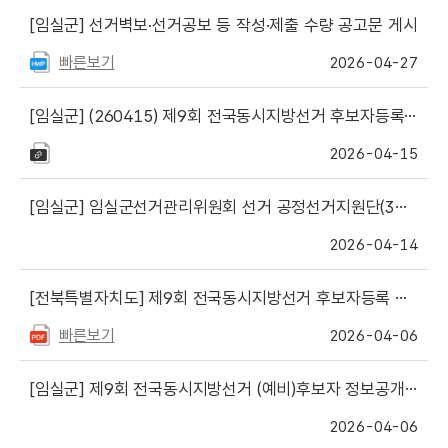
[임실군]
선거벽보·선거공보 등 작성·제출 수량 공고문 게시
빠른보기
2026-04-27
[임실군]
(260415) 제9회 전국동시지방선거 후보자등록신청서류 작성 프로그램(V.7.07) 수정 게시
2026-04-15
[임실군]
임실군선거관리위원회 선거 공정선거지원단(3차) 모집 재공고에 따른 서류심사 결과 안내
2026-04-14
[전북특별자치도]
제9회 전국동시지방선거 후보자등록 설명회 개최 안내(도지사, 교육감 및 비례도의원선거)
빠른보기
2026-04-06
[임실군]
제9회 전국동시지방선거 (예비)후보자 정보공개대상 서류 공개시기 안내
2026-04-06