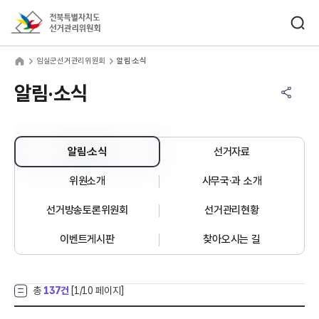
바로가기 메뉴
검색창 열기
전북특별자치도선거관리위원회
실군선거관리위원회
home
임실군선거관리위원회
알림·소식
공유하기 메뉴
열기
알림·소식
알림·소식
선거자료
위원소개
사무국·과 소개
선거방송토론위원회
선거관리현황
이벤트게시판
찾아오시는 길
총
137건
[
1
/10 페이지]