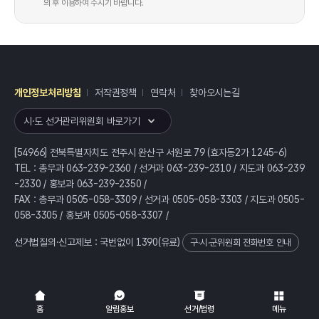
의 후 이용하여 주시기 바랍니다.
개인정보처리방침
저작권정책
연락처
찾아오시는길
레이어
열기
시·도 선거관리위원회 바로가기
[54966] 전북특별자치도 전주시 완산구 서원로 79 (효자동2가 1245-6)
TEL : 총무과 063-239-2360 / 선거과 063-239-2310 / 지도과 063-239
-2330 / 홍보과 063-239-2350 /
FAX : 총무과 0505-058-3309 / 선거과 0505-058-3303 / 지도과 0505-
058-3305 / 홍보과 0505-058-3307 /
선거법질의·신고제보 : 국번없이
1390
(유료)
구·시·군위원회 전화번호 안내
전체
열기/접기
홈
알림홍보
선거/법령
메뉴