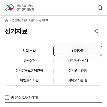
바로가기 메뉴
검색창 열기
전북특별자치도선거관리위원회
산시선거관리위원회
home
군산시선거관리위원회
선거자료
공유하기 메뉴
열기
선거자료
알림·소식
선거자료
위원소개
사무국·과 소개
선거방송토론위원회
선거관리현황
이벤트게시판
찾아오시는 길
총
54건
[
1
/6 페이지]