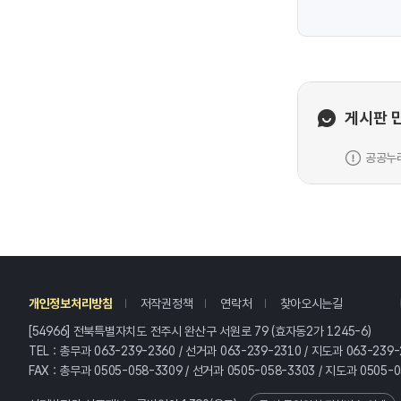
게시판 
공공누리
레
개인정보처리방침
저작권정책
연락처
찾아오시는길
[54966] 전북특별자치도 전주시 완산구 서원로 79 (효자동2가 1245-6)
TEL : 총무과 063-239-2360 / 선거과 063-239-2310 / 지도과 063-239-
FAX : 총무과 0505-058-3309 / 선거과 0505-058-3303 / 지도과 0505-0