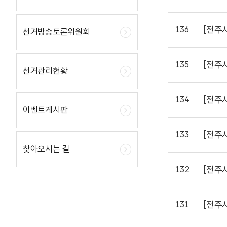
[전주
136
선거방송토론위원회
[전주
135
선거관리현황
[전주
134
이벤트게시판
[전주
133
찾아오시는 길
[전주
132
[전주
131