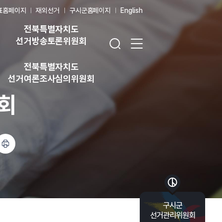
표홈페이지
재외선거
구시군홈페이지
English
전북특별자치도
검색창 열기
전체 메뉴 열기
선거방송토론위원회
전북특별자치도
선거여론조사심의위원회
회
바로가기 목록 열기
구시군
선거관리위원회