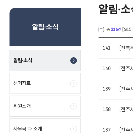
알림·소
알림·소식
총
216건
[
6
/15
[전북
141
알림·소식
[전주
140
선거자료
[전주
139
위원소개
[전주
138
사무국·과 소개
[전주
137