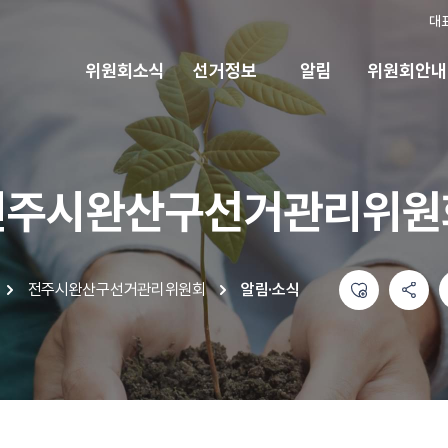
대
위원회소식
선거정보
알림
위원회안내
전주시완산구선거관리위원
좋아요
공유하기 메뉴
열기
인쇄하기
전주시완산구선거관리위원회
알림·소식