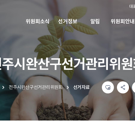
대
위원회소식
선거정보
알림
위원회안내
전주시완산구선거관리위원
좋아요
공유하기 메뉴
열기
인쇄하기
전주시완산구선거관리위원회
선거자료