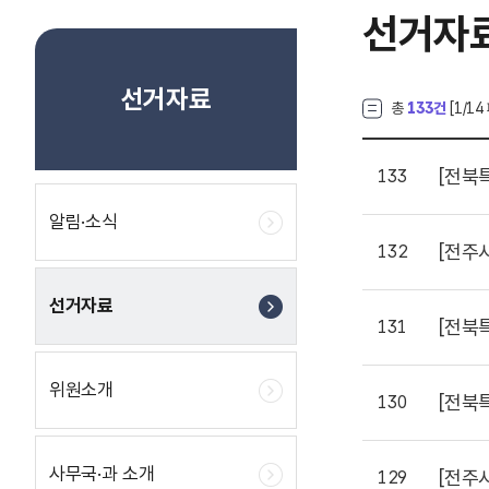
선거자
선거자료
총
133건
[
1
/14
[전북
133
알림·소식
[전주
132
선거자료
[전북
131
위원소개
[전북
130
사무국·과 소개
[전주
129