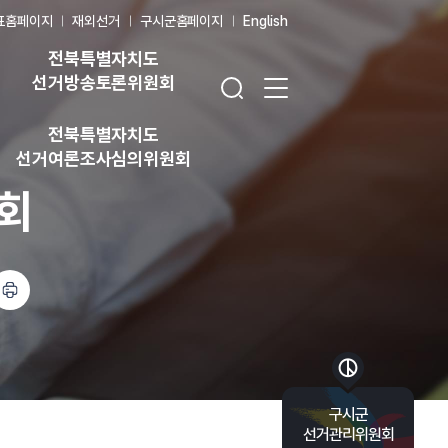
표홈페이지
재외선거
구시군홈페이지
English
전북특별자치도
검색창 열기
전체 메뉴 열기
선거방송토론위원회
전북특별자치도
선거여론조사심의위원회
회
바로가기 목록 열기
구시군
선거관리위원회