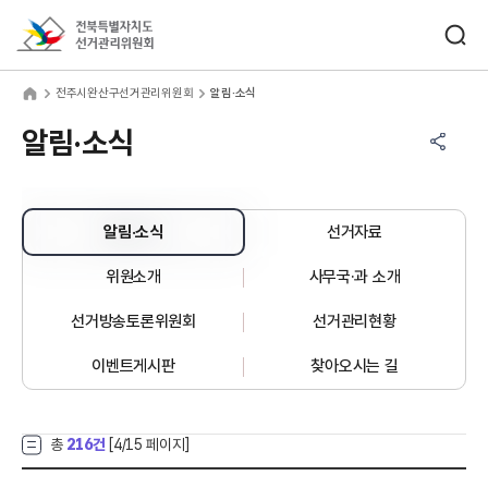
바로가기 메뉴
검색창 열기
전북특별자치도선거관리위원회
주시완산구선거관리위원회
home
전주시완산구선거관리위원회
알림·소식
공유하기 메뉴
열기
알림·소식
알림·소식
선거자료
위원소개
사무국·과 소개
선거방송토론위원회
선거관리현황
이벤트게시판
찾아오시는 길
총
216건
[
4
/15 페이지]