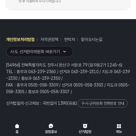
의 후 이용하여 주시기 바랍니다.
개인정보처리방침
저작권정책
연락처
찾아오시는길
레이어
열기
시·도 선거관리위원회 바로가기
[54966] 전북특별자치도 전주시 완산구 서원로 79 (효자동2가 1245-6)
TEL : 총무과 063-239-2360 / 선거과 063-239-2310 / 지도과 063-239
-2330 / 홍보과 063-239-2350 /
FAX : 총무과 0505-058-3309 / 선거과 0505-058-3303 / 지도과 0505-
058-3305 / 홍보과 0505-058-3307 /
선거법질의·신고제보 : 국번없이
1390
(유료)
구·시·군위원회 전화번호 안내
전체
열기/접기
홈
알림홍보
선거/법령
메뉴