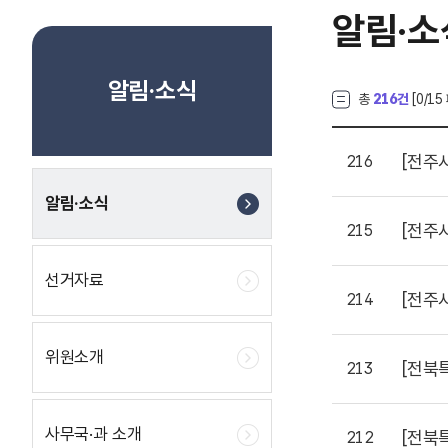
알림·소
알림·소식
총
216건
[
0
/15
[전주
216
알림·소식
[전주
215
선거자료
[전주
214
위원소개
[전북
213
사무국·과 소개
[전북
212