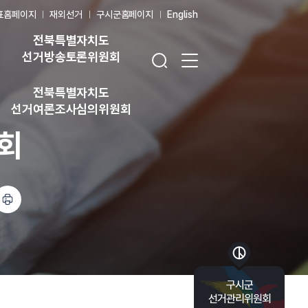
표홈페이지
재외선거
구시군홈페이지
English
전북특별자치도
검색창 열기
전체 메뉴 열기
선거방송토론위원회
전북특별자치도
선거여론조사심의위원회
회
바로가기 목록 열기
구시군
선거관리위원회