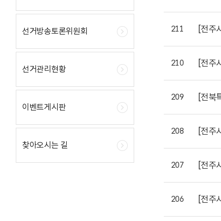
[전주
211
선거방송토론위원회
[전주
210
선거관리현황
[전북
209
이벤트게시판
[전주
208
찾아오시는 길
[전주
207
[전주
206