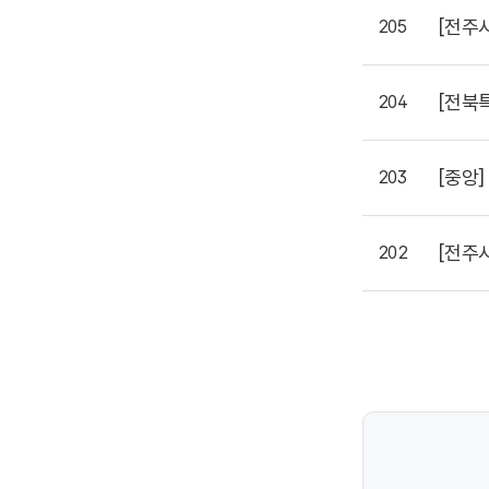
[전주
205
[전북
204
[중앙]
203
[전주
202