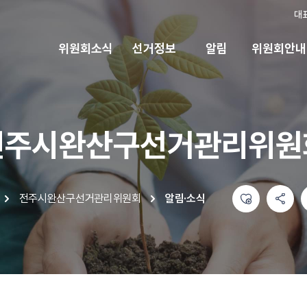
대
위원회소식
선거정보
알림
위원회안내
전주시완산구선거관리위원
좋아요
공유하기 메뉴
열기
인쇄하기
전주시완산구선거관리위원회
알림·소식