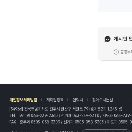
게시판 
공공누리
레
개인정보처리방침
저작권정책
연락처
찾아오시는길
[54966] 전북특별자치도 전주시 완산구 서원로 79 (효자동2가 1245-6)
TEL : 총무과 063-239-2360 / 선거과 063-239-2310 / 지도과 063-239-
FAX : 총무과 0505-058-3309 / 선거과 0505-058-3303 / 지도과 0505-0