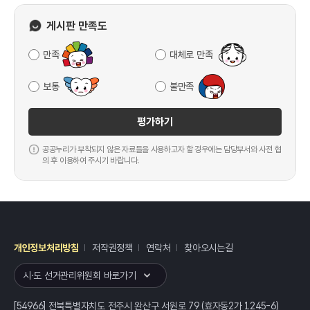
게시판 만족도
만족
대체로 만족
보통
불만족
평가하기
공공누리가 부착되지 않은 자료들을 사용하고자 할 경우에는 담당부서와 사전 협
의 후 이용하여 주시기 바랍니다.
개인정보처리방침
저작권정책
연락처
찾아오시는길
레이어
열기
시·도 선거관리위원회 바로가기
[54966] 전북특별자치도 전주시 완산구 서원로 79 (효자동2가 1245-6)