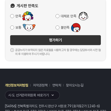
게시판 만족도
만족
대체로 만족
보통
불만족
평가하기
공공누리가 부착되지 않은 자료들을 사용하고자 할 경우에는 담당부서와 사전 협
의 후 이용하여 주시기 바랍니다.
개인정보처리방침
저작권정책
연락처
찾아오시는길
레이어
열기
시·도 선거관리위원회 바로가기
[54966] 전북특별자치도 전주시 완산구 서원로 79 (효자동2가 1245-6)