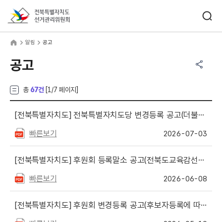
바로가기 메뉴
검색창 열기
전북특별자치도선거관리위원회
림
home
알림
공고
공유하기 메뉴
열기
공고
총
67건
[
1
/7 페이지]
[전북특별자치도]
전북특별자치도당 변경등록 공고(더불어민주당)
빠른보기
2026-07-03
[전북특별자치도]
후원회 등록말소 공고(전북도교육감선거, 전북도지사선거)
빠른보기
2026-06-08
[전북특별자치도]
후원회 변경등록 공고(후보자등록에 따른 전북도지사.도교육감후원회 명칭 변경)