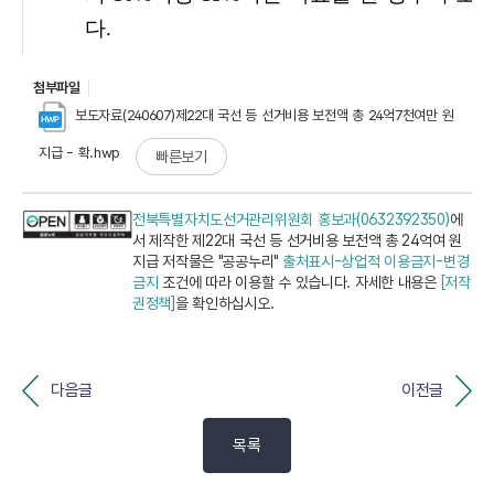
첨부파일
보도자료(240607)제22대 국선 등 선거비용 보전액 총 24억7천여만 원
지급 - 확.hwp
빠른보기
전북특별자치도선거관리위원회 홍보과(0632392350)
에
서 제작한 제22대 국선 등 선거비용 보전액 총 24억여 원
지급 저작물은 "공공누리"
출처표시-상업적 이용금지-변경
금지
조건에 따라 이용할 수 있습니다. 자세한 내용은
[저작
권정책]
을 확인하십시오.
다음글
이전글
목록