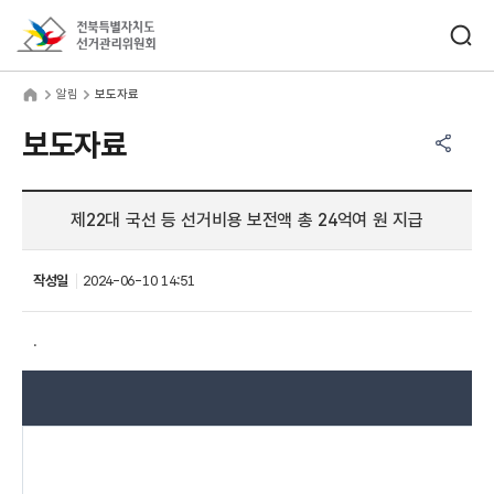
바로가기 메뉴
검색창 열기
전북특별자치도선거관리위원회
림
home
알림
보도자료
공유하기 메뉴
열기
보도자료
제22대 국선 등 선거비용 보전액 총 24억여 원 지급
작성일
2024-06-10 14:51
.