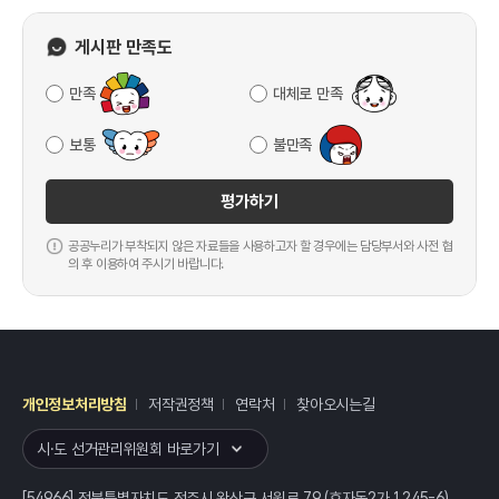
게시판 만족도
만족
대체로 만족
보통
불만족
평가하기
공공누리가 부착되지 않은 자료들을 사용하고자 할 경우에는 담당부서와 사전 협
의 후 이용하여 주시기 바랍니다.
개인정보처리방침
저작권정책
연락처
찾아오시는길
레이어
열기
시·도 선거관리위원회 바로가기
[54966] 전북특별자치도 전주시 완산구 서원로 79 (효자동2가 1245-6)