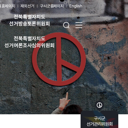
표홈페이지
재외선거
구시군홈페이지
English
전북특별자치도
검색창 열기
전체 메뉴 열기
선거방송토론위원회
전북특별자치도
선거여론조사심의위원회
바로가기 목록 열기
구시군
선거관리위원회