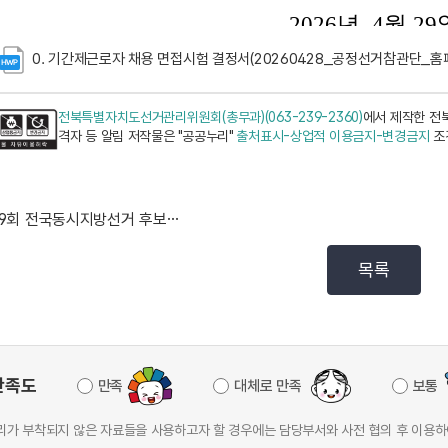
0. 기간제근로자 채용 면접시험 결정서(20260428_공정선거참관단_홈
전북특별자치도선거관리위원회(총무과)(063-239-2360)
에서 제작한 전
격자 등 알림 저작물은 "공공누리"
출처표시-상업적 이용금지-변경금지
조
제9회 전국동시지방선거 후보자 토론회 중계방송 현황(예...
목록
만족도
만족
대체로 만족
보통
가 부착되지 않은 자료들을 사용하고자 할 경우에는 담당부서와 사전 협의 후 이용하