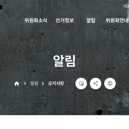
대
위원회소식
선거정보
알림
위원회안내
알림
좋아요
공유하기 메뉴
열기
인쇄하기
home
알림
공지사항