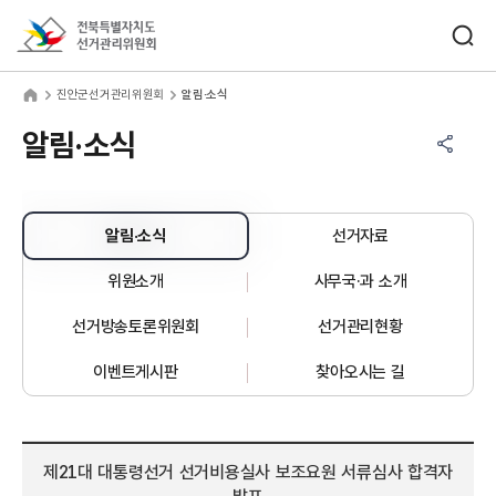
바로가기 메뉴
검색창 열기
전북특별자치도선거관리위원회
안군선거관리위원회
home
진안군선거관리위원회
알림·소식
공유하기 메뉴
열기
알림·소식
알림·소식
선거자료
위원소개
사무국·과 소개
선거방송토론위원회
선거관리현황
이벤트게시판
찾아오시는 길
제21대 대통령선거 선거비용실사 보조요원 서류심사 합격자