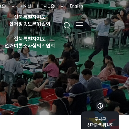
표홈페이지
재외선거
구시군홈페이지
English
전북특별자치도
검색창 열기
전체 메뉴 열기
선거방송토론위원회
전북특별자치도
선거여론조사심의위원회
바로가기 목록 열기
구시군
선거관리위원회