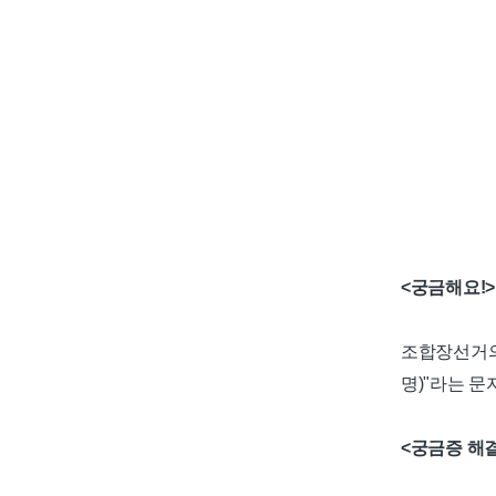
<궁금해요!>
조합장선거의 
명)"라는 
<궁금증 해