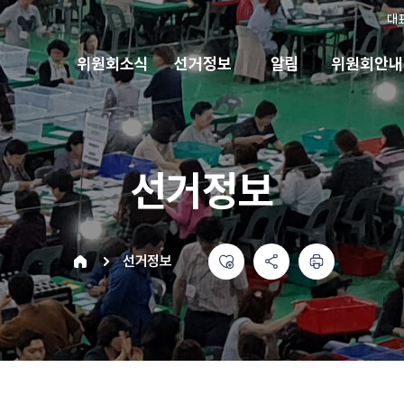
대
위원회소식
선거정보
알림
위원회안내
선거정보
좋아요
공유하기 메뉴
열기
인쇄하기
home
선거정보